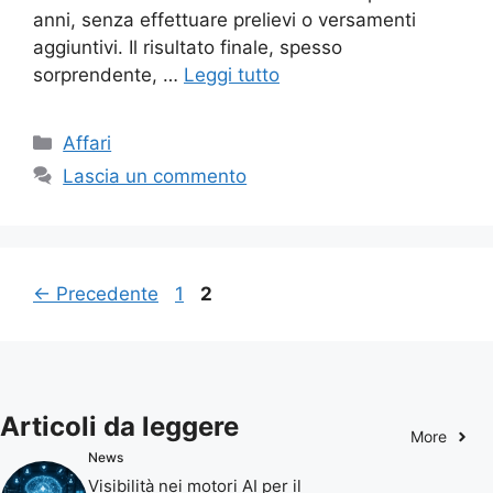
anni, senza effettuare prelievi o versamenti
aggiuntivi. Il risultato finale, spesso
sorprendente, …
Leggi tutto
Categorie
Affari
Lascia un commento
Pagina
Pagina
←
Precedente
1
2
Articoli da leggere
More
News
Visibilità nei motori AI per il