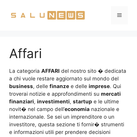
Vai
al
Menu
contenuto
Affari
La categoria
AFFARI
del nostro sito � dedicata
a chi vuole restare aggiornato sul mondo del
business
, delle
finanze
e delle
imprese
. Qui
troverai notizie e approfondimenti su
mercati
finanziari
,
investimenti
,
startup
e le ultime
novit� nel campo dell’
economia
nazionale e
internazionale. Se sei un imprenditore o un
investitore, questa sezione ti fornir� strumenti
e informazioni utili per prendere decisioni