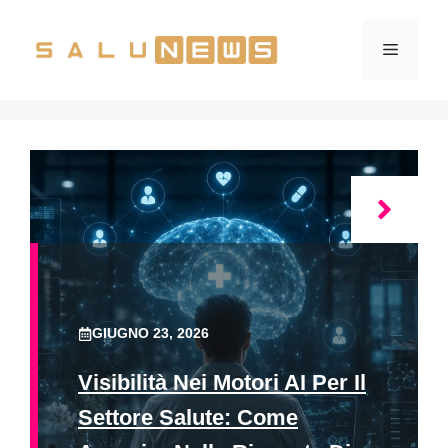
Vai
al
Menu
contenuto
GIUGNO 23, 2026
Visibilità Nei Motori AI Per Il
Settore Salute: Come