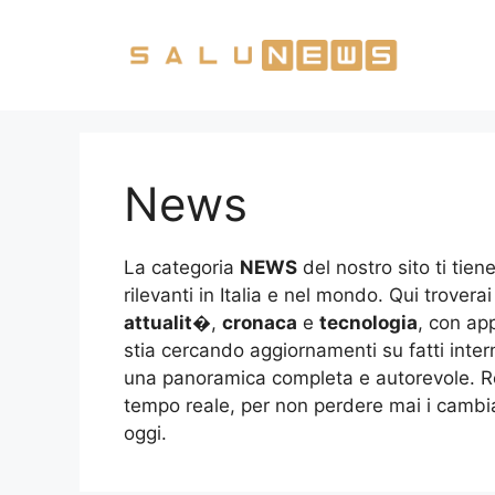
Vai
al
contenuto
News
La categoria
NEWS
del nostro sito ti tien
rilevanti in Italia e nel mondo. Qui trover
attualit�
,
cronaca
e
tecnologia
, con ap
stia cercando aggiornamenti su fatti intern
una panoramica completa e autorevole. Re
tempo reale, per non perdere mai i cambi
oggi.