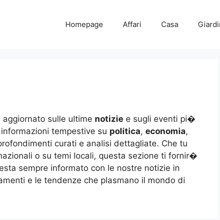
Homepage
Affari
Casa
Giard
e aggiornato sulle ultime
notizie
e sugli eventi pi�
ai informazioni tempestive su
politica
,
economia
,
profondimenti curati e analisi dettagliate. Che tu
azionali o su temi locali, questa sezione ti fornir�
sta sempre informato con le nostre notizie in
amenti e le tendenze che plasmano il mondo di